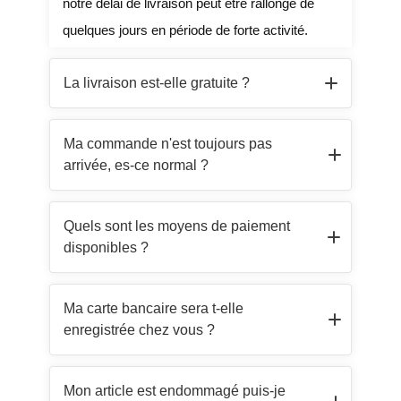
notre délai de livraison peut être rallongé de
quelques jours en période de forte activité.
La livraison est-elle gratuite ?
Absolument, la livraison est offerte en France,
Ma commande n'est toujours pas
Suisse et Belgique sans minimum d'achat.
arrivée, es-ce normal ?
Comme évoqué dans notre section relative à la
Quels sont les moyens de paiement
livraison, généralement, le délai de livraison est
disponibles ?
compris en 8 et 12 jours en France, Suisse et
Belgique.
Nous acceptons toutes les principales cartes
Ma carte bancaire sera t-elle
de crédit (VISA, Mastercard, AMEX) et les
enregistrée chez vous ?
paiements par Paypal. Cependant, nous
n'acceptons pas les chèques, les mandats-
JAMAIS, toute la
Mon article est endommagé puis-je