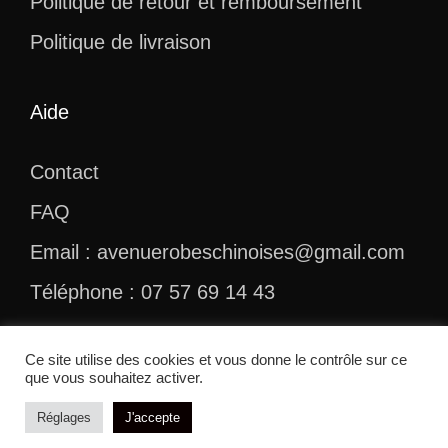
Politique de retour et remboursement
Politique de livraison
Aide
Contact
FAQ
Email : avenuerobeschinoises@gmail.com
Téléphone : 07 57 69 14 43
Ce site utilise des cookies et vous donne le contrôle sur ce
que vous souhaitez activer.
© 2026 Avenue Robes Chinoises
Réglages
J'accepte