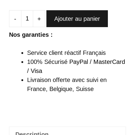
-
+
Ajouter au panier
quantité
de
Nos garanties :
Cheongsam
Avec
Service client réactif Français
Doublure
100% Sécurisé
PayPal / MasterCard
Et
/ Visa
Boutons
Livraison offerte
avec suivi en
Traditionnels
France, Belgique, Suisse
-
Meilin
Description