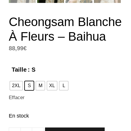
Cheongsam Blanche
À Fleurs – Baihua
88,99
€
Taille
: S
2XL
S
M
XL
L
Effacer
En stock