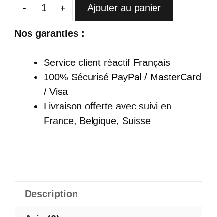
-
+
Ajouter au panier
quantité
de
Nos garanties :
Cheongsam
Blanche
Service client réactif Français
À
100% Sécurisé
PayPal / MasterCard
Fleurs
/ Visa
-
Livraison offerte
avec suivi en
Baihua
France, Belgique, Suisse
Description