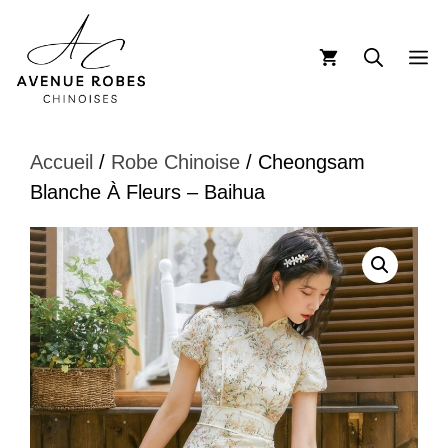
Aller
au
M
contenu
Accueil
/
Robe Chinoise
/ Cheongsam
Blanche À Fleurs – Baihua