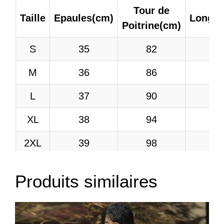
Tour de
Taille
Epaules(cm)
Longue
Poitrine(cm)
S
35
82
1
M
36
86
1
L
37
90
1
XL
38
94
1
2XL
39
98
1
Produits similaires