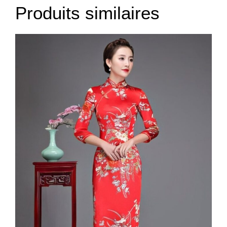
Produits similaires
4XL
115
103
95
5XL
120
108
95