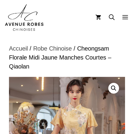
Aller
au
M
contenu
Accueil
/
Robe Chinoise
/ Cheongsam
Florale Midi Jaune Manches Courtes –
Qiaolan