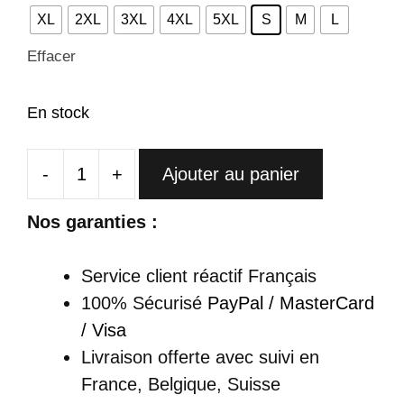
XL
2XL
3XL
4XL
5XL
S
M
L
Effacer
En stock
-
+
Ajouter au panier
quantité
de
Nos garanties :
Cheongsam
Florale
Service client réactif Français
Midi
100% Sécurisé
PayPal / MasterCard
Jaune
/ Visa
Manches
Livraison offerte
avec suivi en
Courtes
France, Belgique, Suisse
-