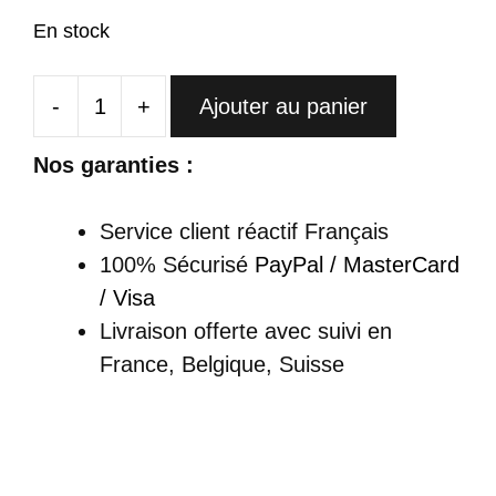
En stock
-
+
Ajouter au panier
quantité
de
Nos garanties :
Cheongsam
Longue
Service client réactif Français
Blanche
100% Sécurisé
PayPal / MasterCard
Brodée
/ Visa
Or
Livraison offerte
avec suivi en
Fendue
France, Belgique, Suisse
-
Yingxue