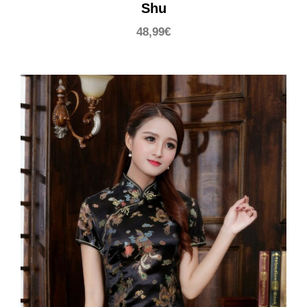
Shu
48,99
€