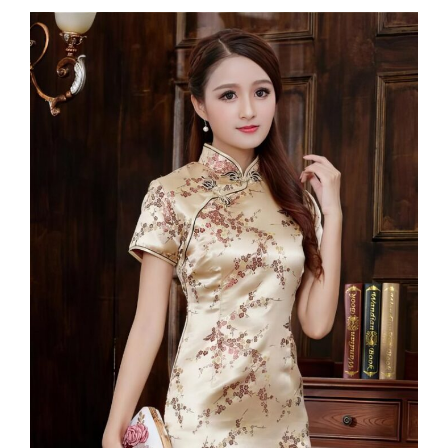
5XL
106
44
90