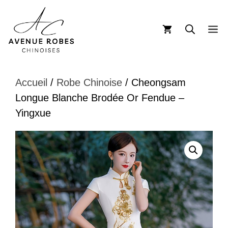
Aller
au
M
contenu
Accueil
/
Robe Chinoise
/ Cheongsam
Longue Blanche Brodée Or Fendue –
Yingxue