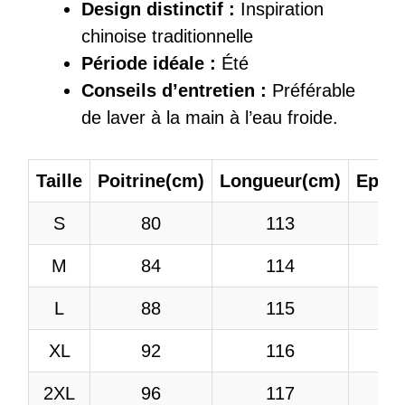
Design distinctif :
Inspiration
chinoise traditionnelle
Période idéale :
Été
Conseils d’entretien :
Préférable
de laver à la main à l’eau froide.
Taille
Poitrine(cm)
Longueur(cm)
Epaul
S
80
113
3
M
84
114
3
L
88
115
3
XL
92
116
3
2XL
96
117
3