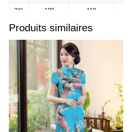
3XL
100
118
3
Produits similaires