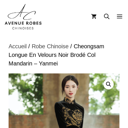
Aller
au
M
contenu
Accueil
/
Robe Chinoise
/ Cheongsam
Longue En Velours Noir Brodé Col
Mandarin – Yanmei