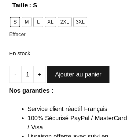
Taille
: S
S
M
L
XL
2XL
3XL
Effacer
En stock
-
+
Ajouter au panier
quantité
de
Nos garanties :
Cheongsam
Longue
Service client réactif Français
En
100% Sécurisé
PayPal / MasterCard
Velours
/ Visa
Noir
Livraison offerte
avec suivi en