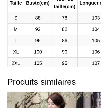
Taille
Buste(cm)
Longueur(c
taille(cm)
S
88
78
103
M
92
82
104
L
96
86
105
XL
100
90
106
2XL
105
95
107
3XL
110
100
108
Produits similaires
4XL
115
105
108
5XL
120
110
108