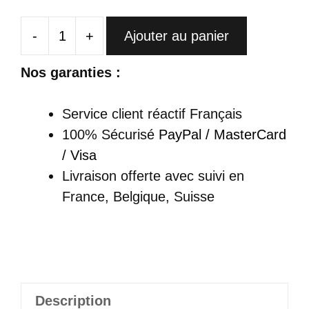
-
+
Ajouter au panier
quantité
de
Nos garanties :
Cheongsam
Noire
Service client réactif Français
Avec
100% Sécurisé
PayPal / MasterCard
Doublure
/ Visa
Rouge
Livraison offerte
avec suivi en
Et
France, Belgique, Suisse
Boutons
Traditionnels
Col
Mandarin
-
Description