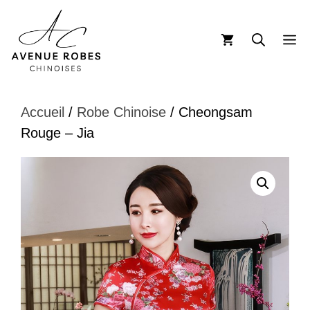
Aller
au
M
contenu
Accueil
/
Robe Chinoise
/ Cheongsam
Rouge – Jia