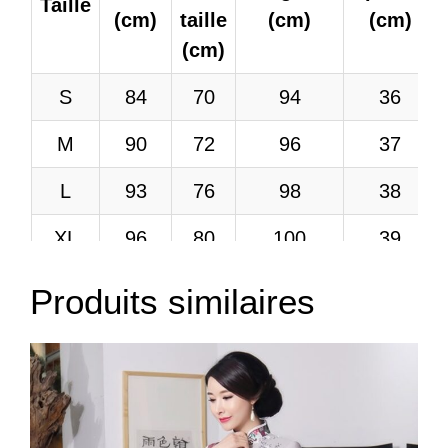
Taille
(cm)
taille
(cm)
(cm)
(cm)
S
84
70
94
36
M
90
72
96
37
L
93
76
98
38
XL
96
80
100
39
2XL
100
84
102
40
Produits similaires
3XL
107
90
104
41