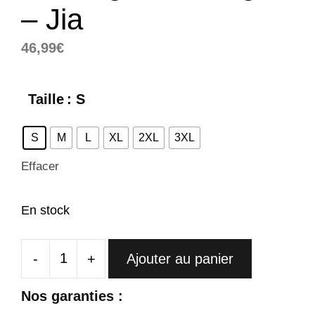
– Jia
46,99
€
Taille
: S
S
M
L
XL
2XL
3XL
Effacer
En stock
-
+
Ajouter au panier
quantité
de
Nos garanties :
Cheongsam