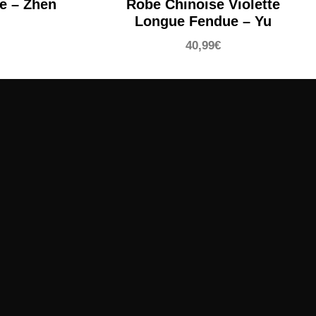
e – Zhen
Robe Chinoise Violette
Longue Fendue – Yu
40,99
€