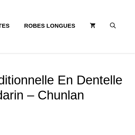
TES
ROBES LONGUES
tionnelle En Dentelle
arin – Chunlan