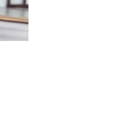
Mandarin
-
Chunlan