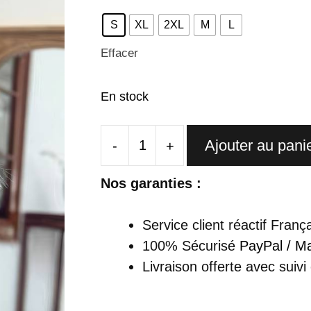
S
XL
2XL
M
L
Effacer
En stock
Ajouter au pani
-
+
quantité
de
Nos garanties :
Cheongsam
Traditionnelle
Service client réactif Franç
En
100% Sécurisé
PayPal / Ma
Dentelle
Livraison offerte
avec suivi
Rouge
Col