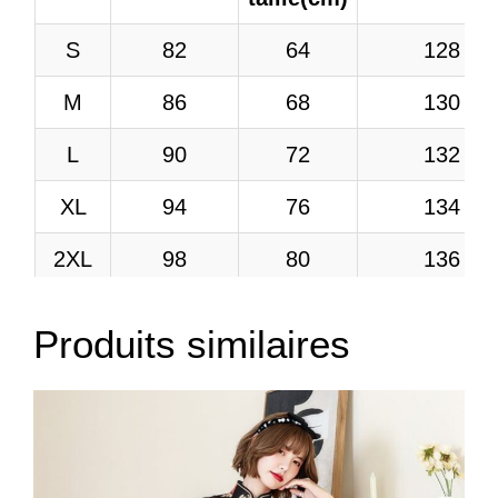
S
82
64
128
M
86
68
130
L
90
72
132
XL
94
76
134
2XL
98
80
136
3XL
102
84
138
Produits similaires