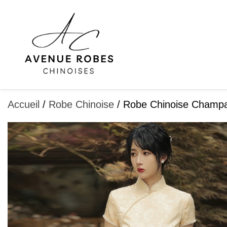
Aller
au
contenu
Accueil
/
Robe Chinoise
/ Robe Chinoise Champa