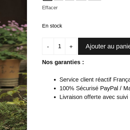
Effacer
En stock
Ajouter au pani
-
+
quantité
de
Nos garanties :
Robe
Chinoise
Service client réactif Franç
Champagne
100% Sécurisé
PayPal / Ma
Chic
Livraison offerte
avec suivi
-
Qi