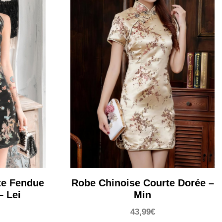
te Fendue
Robe Chinoise Courte Dorée –
 Lei
Min
43,99
€