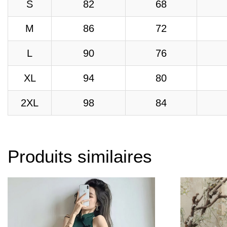
S
82
68
M
86
72
L
90
76
XL
94
80
2XL
98
84
Produits similaires