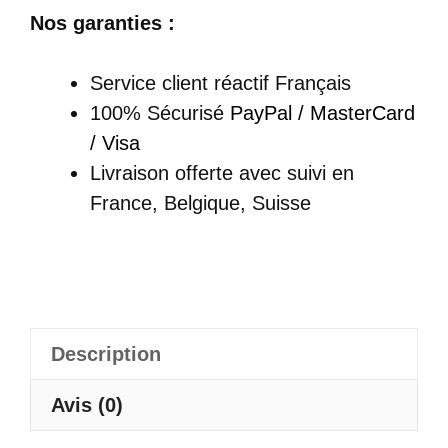
de
Nos garanties :
Robe
chinoise
Service client réactif Français
fleurie
100% Sécurisé
PayPal / MasterCard
noire
/ Visa
sans
Livraison offerte
avec suivi en
manches
France, Belgique, Suisse
-
Ling
Description
Avis (0)