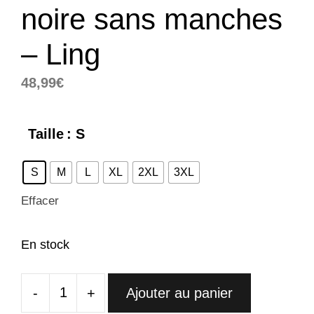
noire sans manches
– Ling
48,99
€
Taille
: S
S
M
L
XL
2XL
3XL
Effacer
En stock
-
+
Ajouter au panier
quantité