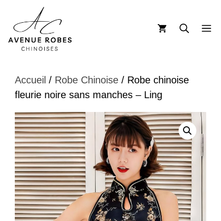
Aller
au
M
contenu
Accueil
/
Robe Chinoise
/ Robe chinoise
fleurie noire sans manches – Ling