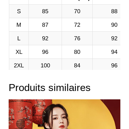
S
85
70
88
M
87
72
90
L
92
76
92
XL
96
80
94
2XL
100
84
96
3XL
104
88
98
Produits similaires