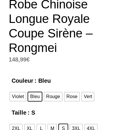
Robe Chinoise
Longue Royale
Coupe Sirène –
Rongmei
148,99
€
Couleur
: Bleu
Violet
Bleu
Rouge
Rose
Vert
Taille
: S
2XL
XL
L
M
S
3XL
4XL