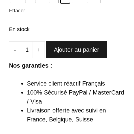
Effacer
En stock
-
+
Ajouter au panier
quantité
de
Nos garanties :
Robe
Chinoise
Service client réactif Français
Longue
100% Sécurisé
PayPal / MasterCard
Royale
/ Visa
Coupe
Livraison offerte
avec suivi en
Sirène
France, Belgique, Suisse
-