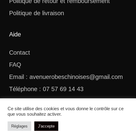
Politique de retour et remboursement
Politique de livraison
Aide
Contact
FAQ
Email : avenuerobeschinoises@gmail.com
Téléphone : 07 57 69 14 43
Ce site utilise des cookies et vous donne le contrôle sur ce
que vous souhaitez activer.
© 2026 Avenue Robes Chinoises
Réglages
J'accepte