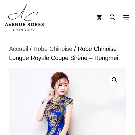
Aller
au
M
contenu
Accueil
/
Robe Chinoise
/ Robe Chinoise
Longue Royale Coupe Sirène – Rongmei