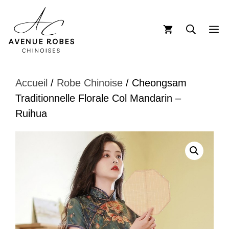
Aller
au
M
contenu
Accueil
/
Robe Chinoise
/ Cheongsam
Traditionnelle Florale Col Mandarin –
Ruihua