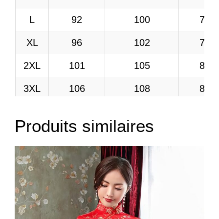
L
92
100
74
XL
96
102
78
2XL
101
105
82
3XL
106
108
86
4XL
112
110
90
Produits similaires