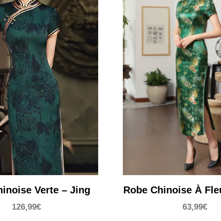
inoise Verte – Jing
Robe Chinoise À Fle
126,99
€
63,99
€