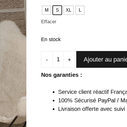
M
S
XL
L
Effacer
En stock
Ajouter au pani
-
+
quantité
de
Nos garanties :
Robe
Chinoise
Service client réactif Franç
Courte
100% Sécurisé
PayPal / Ma
Bleu
Livraison offerte
avec suivi
Marine
Motifs