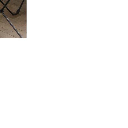
De
Grues
-
Haifeng