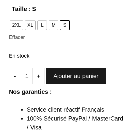
Taille
: S
2XL
XL
L
M
S
Effacer
En stock
-
+
Ajouter au panier
quantité
de
Nos garanties :
Cheongsam
Courte
Service client réactif Français
En
100% Sécurisé
PayPal / MasterCard
Satin
/ Visa