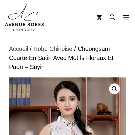
Aller
au
M
contenu
Accueil
/
Robe Chinoise
/ Cheongsam
Courte En Satin Avec Motifs Floraux Et
Paon – Suyin