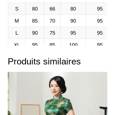
S
80
66
80
95
M
85
70
90
95
L
90
75
95
95
XL
95
85
100
95
2XL
100
85
106
95
Produits similaires