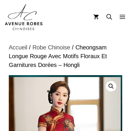
Aller
au
M
contenu
Accueil
/
Robe Chinoise
/ Cheongsam
Longue Rouge Avec Motifs Floraux Et
Garnitures Dorées – Hongli