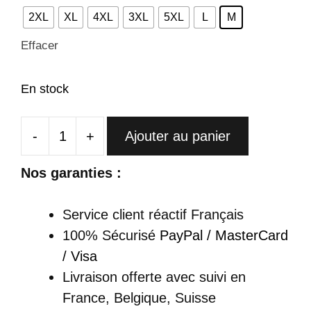
2XL
XL
4XL
3XL
5XL
L
M
Effacer
En stock
-
+
Ajouter au panier
quantité
de
Nos garanties :
Cheongsam
Longue
Service client réactif Français
Rouge
100% Sécurisé
PayPal / MasterCard
Avec
/ Visa
Motifs
Livraison offerte
avec suivi en
Floraux
France, Belgique, Suisse