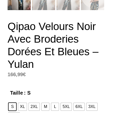
Qipao Velours Noir
Avec Broderies
Dorées Et Bleues –
Yulan
166,99
€
Taille
: S
S
XL
2XL
M
L
5XL
6XL
3XL