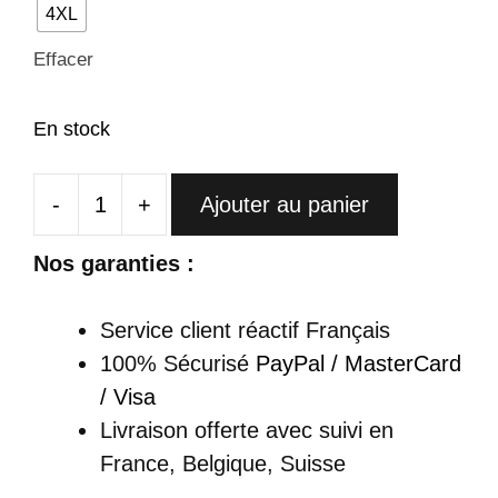
4XL
Effacer
En stock
-
+
Ajouter au panier
quantité
de
Nos garanties :
Qipao
Velours
Service client réactif Français
Noir
100% Sécurisé
PayPal / MasterCard
Avec
/ Visa
Broderies
Livraison offerte
avec suivi en
Dorées
France, Belgique, Suisse
Et