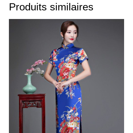
Produits similaires
4XL
90
104
108
5XL
94
108
112
6XL
100
114
118
7XL
106
120
124