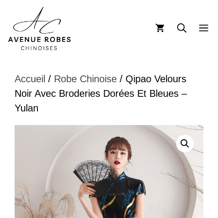
Aller
au
M
contenu
Accueil
/
Robe Chinoise
/ Qipao Velours
Noir Avec Broderies Dorées Et Bleues –
Yulan